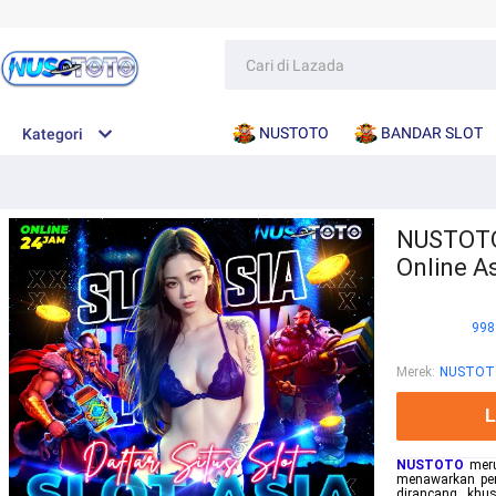
NUSTOTO
BANDAR SLOT
Kategori
NUSTOTO 
Online A
998
Merek
:
NUSTOT
L
NUSTOTO
meru
menawarkan pen
dirancang khu